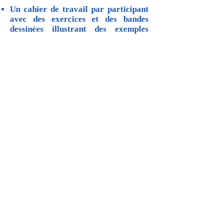
Un cahier de travail par participant
avec des exercices et des bandes
dessinées illustrant des exemples
concrets (inclus dans le tarif de la
prestation)
Les livres correspondant au sujet de
la série d’ateliers (inclus dans le tarif
de la prestation)
Les enfants d'une même famille
éprouvent parfois des difficultés à
s'entendre entre eux. Il leur arrive
même de faire face à des conflits
assez sérieux. Confrontés à ce genre
de situation, vous recherchez
des
solutions
, à la
fois
adroites
et
respectueuses
, et
aurez désormais à votre disposition
des
outils concrets